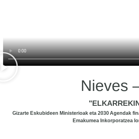
Nieves
"ELKARREKIN
Gizarte Eskubideen Ministerioak eta 2030 Agendak f
Emakumea Inkorporatzea l