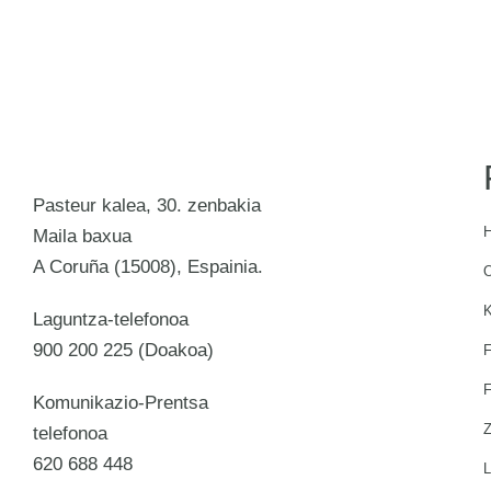
Pasteur kalea, 30. zenbakia
H
Maila baxua
A Coruña (15008), Espainia.
O
K
Laguntza-telefonoa
900 200 225 (Doakoa)
F
F
Komunikazio-Prentsa
Z
telefonoa
620 688 448
L