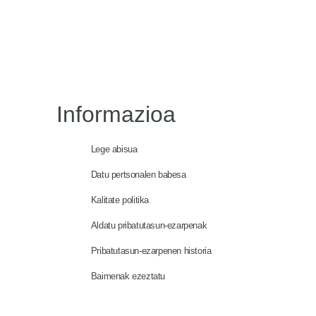
Informazioa
Lege abisua
Datu pertsonalen babesa
Kalitate politika
Aldatu pribatutasun-ezarpenak
Pribatutasun-ezarpenen historia
Baimenak ezeztatu