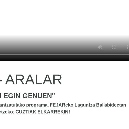
 – ARALAR
 EGIN GENUEN"
inantzatutako programa, FEJAReko Laguntza Baliabideetan
ortzeko; GUZTIAK ELKARREKIN!