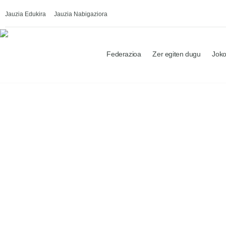
Jauzia Edukira
Jauzia Nabigaziora
Federazioa
Zer egiten dugu
Joko