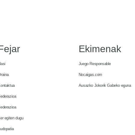
Fejar
Ekimenak
asi
Juego Responsable
raina
Nocaigas.com
ontaktua
Ausazko Jokorik Gabeko eguna
ederazioa
ederazioa
er egiten dugu
udopatia