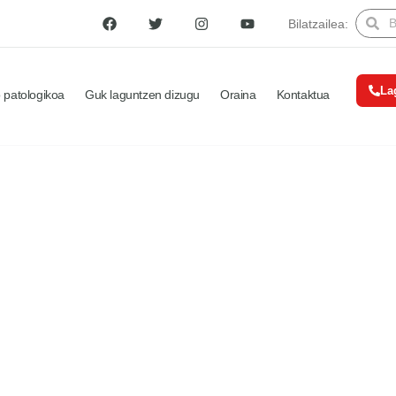
Bilatzailea:
La
 patologikoa
Guk laguntzen dizugu
Oraina
Kontaktua