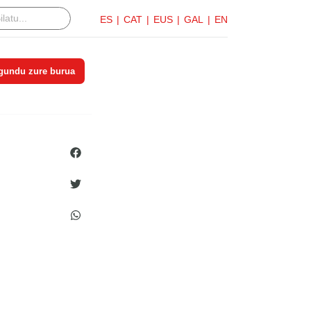
ES
CAT
EUS
GAL
EN
gundu zure burua