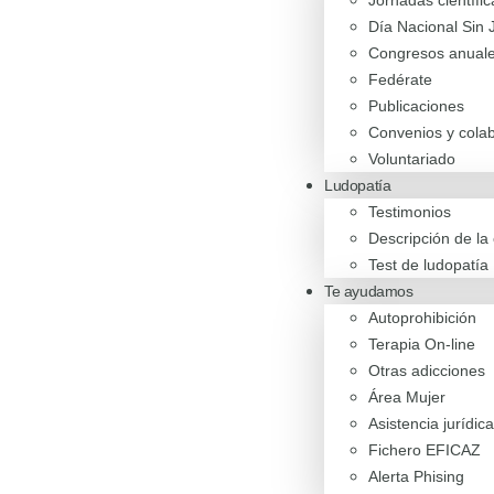
Jornadas científic
Día Nacional Sin 
Congresos anual
Fedérate
Publicaciones
Convenios y cola
Voluntariado
Ludopatía
Testimonios
Descripción de l
Test de ludopatía
Te ayudamos
Autoprohibición
Terapia On-line
Otras adicciones
Área Mujer
Asistencia jurídica
Fichero EFICAZ
Alerta Phising