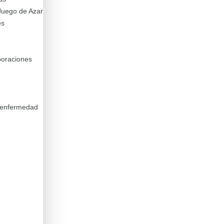
Juego de Azar
es
boraciones
a enfermedad