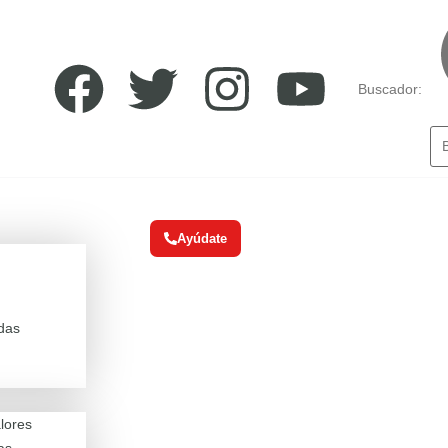
Buscador:
Ayúdate
das
alores