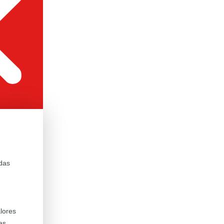
das
alores
as