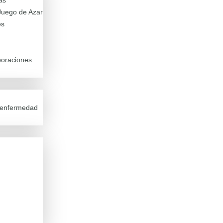
as
Juego de Azar
es
boraciones
a enfermedad