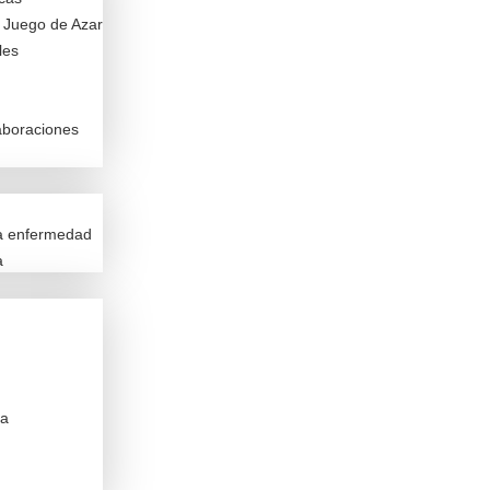
n Juego de Azar
les
aboraciones
la enfermedad
a
ca