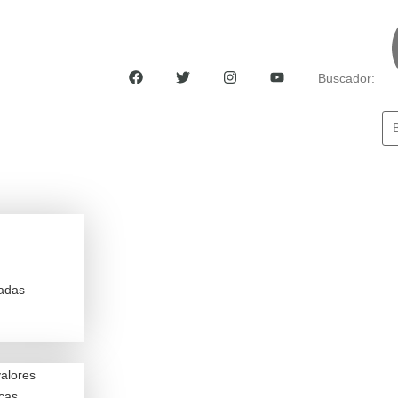
Buscador:
Ayúdate
radas
valores
icas