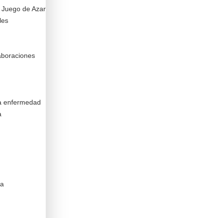
n Juego de Azar
les
aboraciones
la enfermedad
a
ca