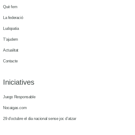
Què fem
La federació
Ludopatia
T’ajudem
Actualitat
Contacte
Iniciatives
Juego Responsable
Nocaigas.com
29 d’octubre el dia nacional sense joc d’atzar