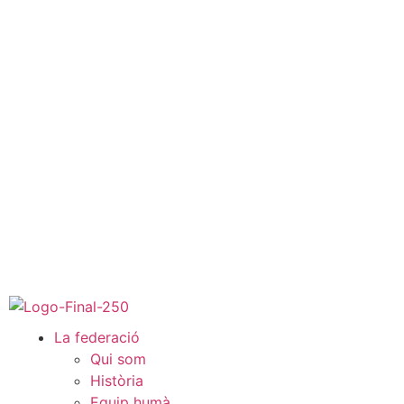
La federació
Qui som
Història
Equip humà